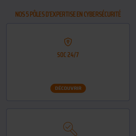
NOS 5 PÔLES D’EXPERTISE EN CYBERSÉCURITÉ
SOC 24/7
Security Operations Center (Centre opérationnel
de sécurité) : supervision proactive et détection
des menaces en temps réel, 24h/24 et 7J/7.
DÉCOUVRIR