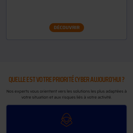
Intervention rapide pour identifier l’origine d’une
attaque, contenir l’incident et limiter les impacts
sur votre activité.
DÉCOUVRIR
QUELLE EST VOTRE PRIORITÉ CYBER AUJOURD’HUI ?
Nos experts vous orientent vers les solutions les plus adaptées à
votre situation et aux risques liés à votre activité.