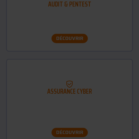
AUDIT & PENTEST
Analyse complète de votre système
d’information pour identifier vos vulnérabilités et
tester concrètement votre niveau de sécurité.
DÉCOUVRIR
ASSURANCE CYBER
Couverture financière et accompagnement
spécialisées pour faire face aux conséquences
d’une cyberattaque et minimiser l’impact d’un
sinistre numérique.
DÉCOUVRIR