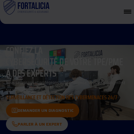
CONFIEZ LA
CYBERSÉCURITÉ DE VOTRE TPE/PME
À DES EXPERTS
Nous sécurisons et protégeons votre entreprise, vous vous concentrez
sur votre activité.
SURVEILLANCE ET DÉTECTION DES CYBERMENACES 24/7
DEMANDER UN DIAGNOSTIC
PARLER À UN EXPERT