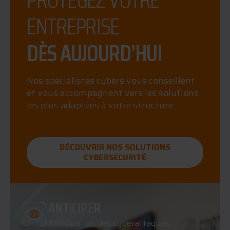
ENTREPRISE
DÈS AUJOURD’HUI
Nos spécialistes cybers vous conseillent
et vous accompagnent vers les solutions
les plus adaptées à votre structure.
DÉCOUVRIR NOS SOLUTIONS
CYBERSECURITÉ
ANTICIPER
Anticipation des cyberattaques.