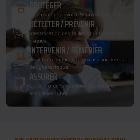
PROTÉGER
Sécurisation de votre SI en continu, 24/7.
DÉTECTER / PRÉVENIR
Identification des failles pour réduire les
risques.
INTERVENIR / REMÉDIER
Assistance immédiate en cas d’incident ou
de cyberattaque.
ASSURER
Cyberprotection en continu avec une
assurance cyber.