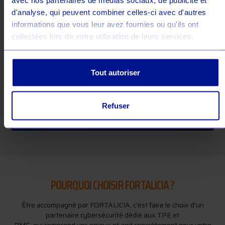
d'analyse, qui peuvent combiner celles-ci avec d'autres
*Security Navigator, 2026
informations que vous leur avez fournies ou qu'ils ont
collectées lors de votre utilisation de leurs services.
76 %
Tout autoriser
Des ransomware se passent en dehors
des heures de bureau.
Refuser
POURQUOI CHOISIR FORTALICIA ?
Être accompagné par FORTALICIA, c’est faire le choix d’un
partenaire cybersécurité dédié aux TPE et
PME, qui comprend vos enjeux et agit concrètement pour votre