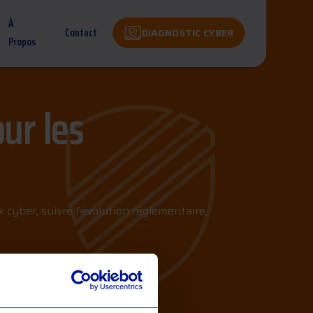
À
Contact
DIAGNOSTIC CYBER
Propos
ur les
 cyber, suivre l’évolution réglementaire,