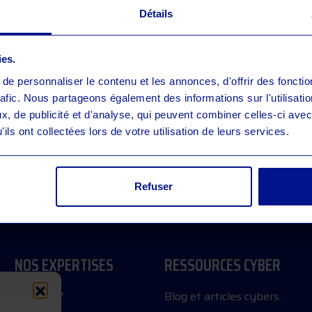
Détails
ies.
e personnaliser le contenu et les annonces, d'offrir des fonctio
/ Presse
rafic. Nous partageons également des informations sur l'utilisati
, de publicité et d'analyse, qui peuvent combiner celles-ci avec
ils ont collectées lors de votre utilisation de leurs services.
Refuser
NOS EXPERTISES
RESSOURCES CYBER
SOC 24/7
Blog et articles cybers