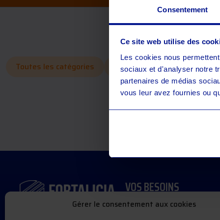
Consentement
Ce site web utilise des cook
Les cookies nous permettent d
Toutes les catégories
Articles blog
Parutions 
sociaux et d'analyser notre t
partenaires de médias sociaux
vous leur avez fournies ou qu'
VOS BESOINS
Gérer le consentement aux cookies
Réagir face à une