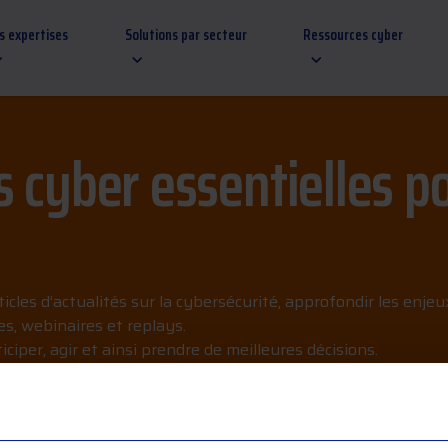
s expertises
Solutions par secteur
Ressources cyber
 cyber essentielles po
cles d’actualités sur la cybersécurité, approfondir les enjeux
s, webinaires et replays.
ciper, agir et ainsi prendre de meilleures décisions.