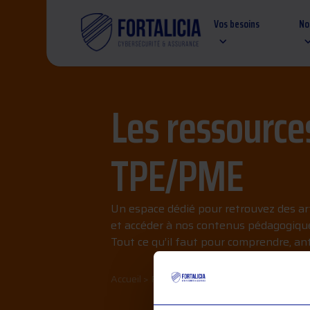
Vos besoins
No
Les ressources
TPE/PME
Un espace dédié pour retrouvez des arti
et accéder à nos contenus pédagogique
Tout ce qu’il faut pour comprendre, anti
Accueil
>
Ressources cyber