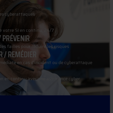
des cyberattaques
e votre SI en continu, 24/7
/ PRÉVENIR
des failles pour réduire les risques
R / REMÉDIER
médiate en cas d’incident ou de cyberattaque
on en continu avec une assurance cyber