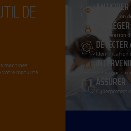
TIL DE
ANTICIPER
Anticipation 
PROTÉGER
Sécurisation d
DÉTECTER 
Identification 
INTERVENI
os machines.
e votre maturité
Assistance im
ASSURER
Cyberprotecti