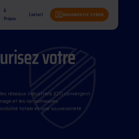
À
Contact
DIAGNOSTIC CYBER
Propos
curisez votre
 les réseaux industriels (OT) convergent
onnage et les ransomwares.
nibilité totale et une souveraineté