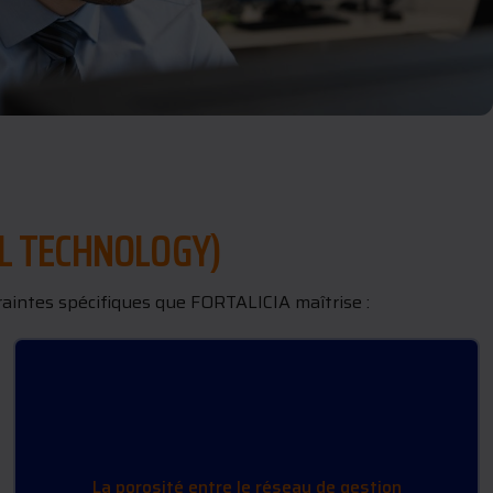
AL TECHNOLOGY)
traintes spécifiques que FORTALICIA maîtrise :
CONVERGENCE IT/OT :
La porosité entre le réseau de gestion