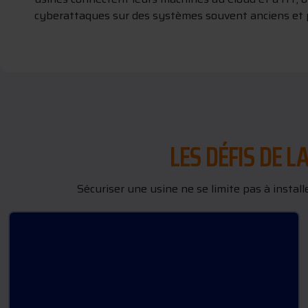
cyberattaques sur des systèmes souvent anciens et 
LES DÉFIS DE 
Sécuriser une usine ne se limite pas à instal
OBSOLESCENCE DES SYSTÈMES