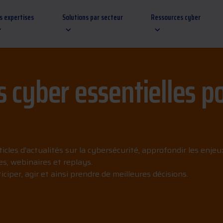
s expertises
Solutions par secteur
Ressources cyber
 cyber essentielles po
cles d’actualités sur la cybersécurité, approfondir les enjeux
s, webinaires et replays.
ciper, agir et ainsi prendre de meilleures décisions.