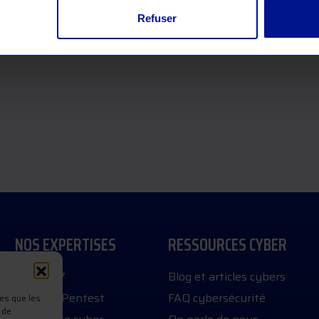
Refuser
NOS EXPERTISES
RESSOURCES CYBER
SOC 24/7
Blog et articles cybers
Audit et Pentest
FAQ cybersécurité
les que les
 de