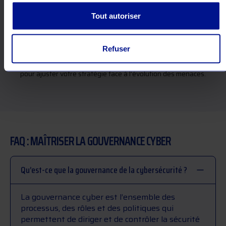
Suivre vos indicateurs de performance et de risque
Tout autoriser
Monter en compétence grâce à un accompagnement
pédagogique
Refuser
Nos experts assurent une analyse continue de votre
posture de sécurité et vous accompagnent dans la durée
pour ajuster votre stratégie face à l’évolution des menaces.
FAQ : MAÎTRISER LA GOUVERNANCE CYBER
Qu’est-ce que la gouvernance de la cybersécurité ?
La gouvernance cyber est l’ensemble des
processus, des rôles et des politiques qui
permettent de diriger et de contrôler la sécurité