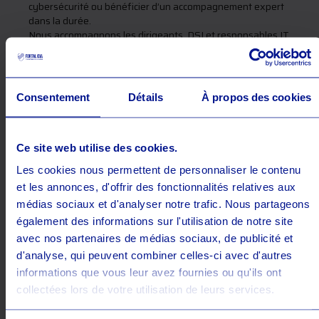
cybersécurité ou bénéficier d’un accompagnement expert
dans la durée.
Nous accompagnons les dirigeants, DSI et responsables IT
pour :
Prendre les bonnes décisions en matière de
cybersécurité
Consentement
Détails
À propos des cookies
Arbitrer entre risques, coûts et performance
Définir une feuille de route claire et priorisée
Ce site web utilise des cookies.
Grâce à notre approche, vous passez d’une sécurité subie
à une cybersécurité pilotée et maîtrisée.
Les cookies nous permettent de personnaliser le contenu
et les annonces, d'offrir des fonctionnalités relatives aux
Concrètement, nous vous aidons à :
médias sociaux et d'analyser notre trafic. Nous partageons
Mettre en place une gouvernance cyber adaptée à
également des informations sur l'utilisation de notre site
votre organisatio
avec nos partenaires de médias sociaux, de publicité et
Définir et déployer une politique de sécurité (PSSI)
d'analyse, qui peuvent combiner celles-ci avec d'autres
informations que vous leur avez fournies ou qu'ils ont
Structurer votre documentation de sécurité (PAS)
collectées lors de votre utilisation de leurs services.
Prioriser vos actions selon vos enjeux métier et
votre croissance