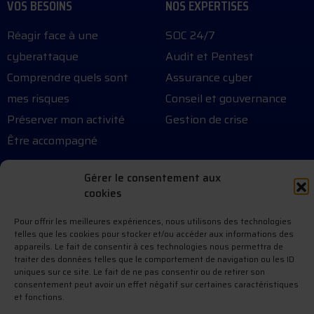
VOS BESOINS
NOS EXPERTISES
Réagir face à une
SOC 24/7
cyberattaque
Audit et Pentest
Comprendre quels sont
Assurance cyber
mes risques
Conseil et gouvernance
Préserver mon activité
Gestion de crise
Être accompagné
Gérer le consentement aux
RESSOURCES CYBER
À PROPOS
cookies
Blog et articles cybers
Qui sommes-nous ?
Pour offrir les meilleures expériences, nous utilisons des technologies
telles que les cookies pour stocker et/ou accéder aux informations des
FAQ cybersécurité
Contact
appareils. Le fait de consentir à ces technologies nous permettra de
On parle de nous
traiter des données telles que le comportement de navigation ou les ID
uniques sur ce site. Le fait de ne pas consentir ou de retirer son
consentement peut avoir un effet négatif sur certaines caractéristiques
et fonctions.