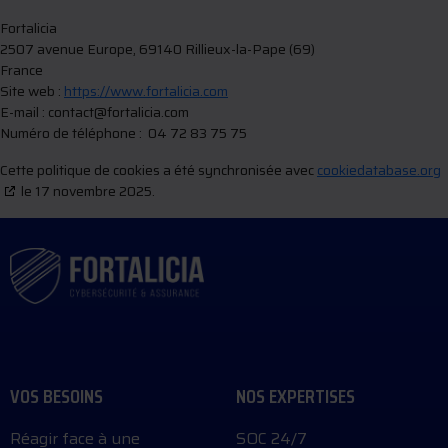
Fortalicia
2507 avenue Europe, 69140 Rillieux-la-Pape (69)
France
Site web :
https://www.fortalicia.com
E-mail :
contact@
fortalicia.com
Numéro de téléphone : 04 72 83 75 75
Cette politique de cookies a été synchronisée avec
cookiedatabase.org
le 17 novembre 2025.
VOS BESOINS
NOS EXPERTISES
Réagir face à une
SOC 24/7