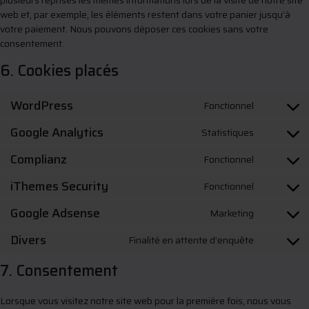
plusieurs reprises les mêmes informations lors de la visite de notre site
web et, par exemple, les éléments restent dans votre panier jusqu’à
votre paiement. Nous pouvons déposer ces cookies sans votre
consentement.
6. Cookies placés
WordPress
Fonctionnel
Consent
to
Google Analytics
Statistiques
Consent
service
to
wordpres
Complianz
Fonctionnel
Consent
service
to
google-
iThemes Security
Fonctionnel
Consent
service
analytics
to
complianz
Google Adsense
Marketing
Consent
service
to
ithemes-
Divers
Finalité en attente d’enquête
Consent
service
security
to
google-
7. Consentement
service
adsense
divers
Lorsque vous visitez notre site web pour la première fois, nous vous