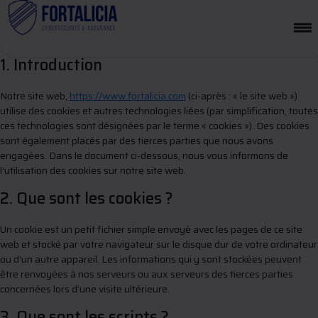
Cette politique de cookies a été mise à jour pour la dernière fois le 24
juin 2026 et s’applique aux citoyens et aux résidents permanents
légaux de l’Espace Économique Européen et de la Suisse.
1. Introduction
Notre site web,
https://www.fortalicia.com
(ci-après : « le site web »)
utilise des cookies et autres technologies liées (par simplification, toutes
ces technologies sont désignées par le terme « cookies »). Des cookies
sont également placés par des tierces parties que nous avons
engagées. Dans le document ci-dessous, nous vous informons de
l’utilisation des cookies sur notre site web.
2. Que sont les cookies ?
Un cookie est un petit fichier simple envoyé avec les pages de ce site
web et stocké par votre navigateur sur le disque dur de votre ordinateur
ou d’un autre appareil. Les informations qui y sont stockées peuvent
être renvoyées à nos serveurs ou aux serveurs des tierces parties
concernées lors d’une visite ultérieure.
3. Que sont les scripts ?