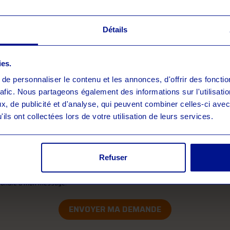
SIGNALER UN INCIDENT
Détails
ssez le formulaire ci-dessous pour être rappelé dans les
ies.
e personnaliser le contenu et les annonces, d'offrir des fonctio
rafic. Nous partageons également des informations sur l'utilisati
, de publicité et d'analyse, qui peuvent combiner celles-ci avec
ils ont collectées lors de votre utilisation de leurs services.
Refuser
accepte que mes données soient utilisées pour être contacté(e) par FORTALICIA 
pondre à mon message.
*